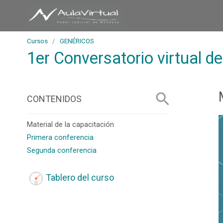
S
D
a
e
l
p
Cursos
GENÉRICOS
t
1er Conversatorio virtual de
a
a
r
r
t
a
a
CONTENIDOS
l
m
c
e
Material de la capacitación
o
n
Primera conferencia
n
t
Segunda conferencia
t
o
e
d
Tablero del curso
n
e
i
A
d
u
o