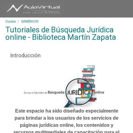
S
D
a
e
l
p
t
Cursos
GENÉRICOS
a
Tutoriales de Búsqueda Jurídica
a
r
r
online - Biblioteca Martín Zapata
t
a
a
l
m
c
Introducción
e
o
n
n
t
t
o
e
d
n
e
i
A
d
u
o
l
p
Este espacio ha sido diseñado especialmente
a
r
para brindar a los usuarios de los servicios de
V
i
páginas jurídicas online, los c
ontenidos y
i
n
r
recursos multimediales de capacitación para el