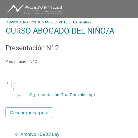
S
D
a
e
l
p
t
CURSOS DERECHOS HUMANOS
RD18
Encuentro 2
a
CURSO ABOGADO DEL NIÑO/A
a
r
r
t
a
a
Presentación N° 2
l
m
c
e
o
Presentación N° 2
n
n
t
t
o
e
d
n
e
i
c2_presentaicón Dra. Gonzalez.ppt
A
d
u
o
l
Descargar carpeta
p
a
r
V
i
i
n
← Archivo 10903 Ley
r